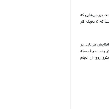
ابود کند. بررسی‌هایی که
بر روی عملکرد این فن توسط مؤسسه اینوویتیو بیوآنالیسیس صورت گرفته حاکی از آن است که ۵ دقیقه کار
ن رقم در صورت 10 دقیقه فعالیت پنکه یادشده به ۸۶ درصد افزایش می‌یابد. در
از ویروس‌های کرونا را در یک محیط بسته
تری روی آن انجام