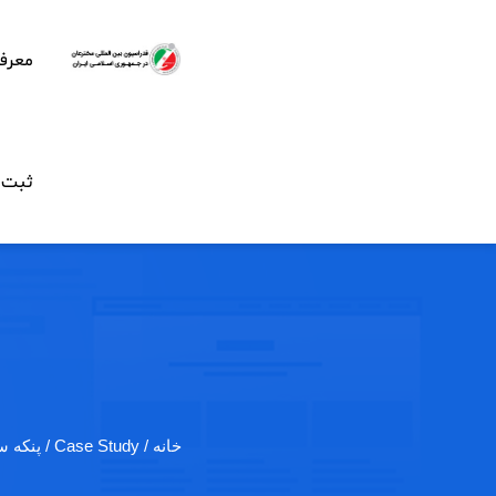
معرف
ثبت ن
خانه
/ Case Study / پنکه سقفی هوشمند…