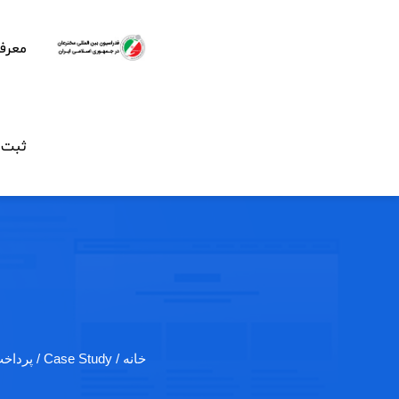
معرف
ثبت ن
خانه
/ Case Study / پرداخت پول با…