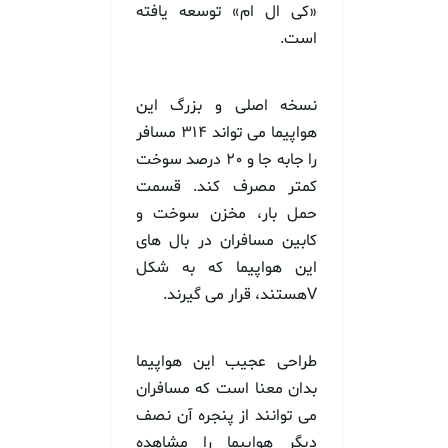
«کی ال ام» توسعه یافته
است.
نسخه اصلی و بزرگ این
هواپیما می تواند ۳۱۴ مسافر
را جابه جا و ۲۰ درصد سوخت
کمتر مصرف کند. قسمت
حمل بار، مخزن سوخت و
کابین مسافران در بال های
این هواپیما که به شکل
Vهستند، قرار می گیرند.
طراحی عجیب این هواپیما
بدان معنا است که مسافران
می توانند از پنجره آن نصف
دیگر هواپیما را مشاهده