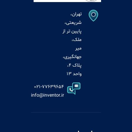
تهران،
شریعتی،
پایین تر از
ملک،
میر
جهانگیری،
پلاک 4،
واحد 13
021-77639654
info@inventor.ir