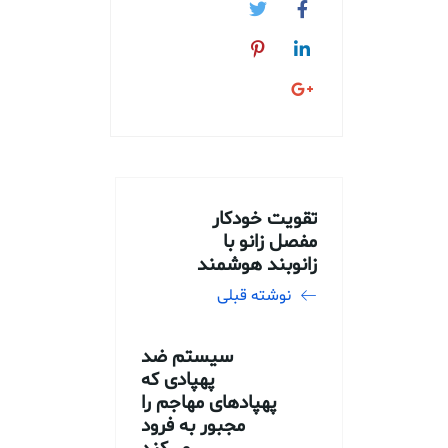
تقویت خودکار
مفصل زانو با
زانوبند هوشمند
نوشته قبلی
سیستم ضد
پهپادی که
پهپادهای مهاجم را
مجبور به فرود