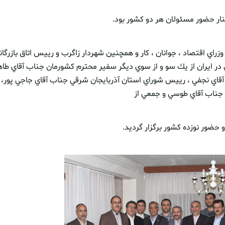
نار حضور مسئولان هر دو کشور بود.
زراي اقتصاد ، جوانان ، كار و همچنين شهردار زاگرب و رييس اتاق بازرگا
ر ايران از يك سو و از سوي ديگر سفير محترم كشورمان جناب آقاي طاهر
قاي نجفي ، رييس شوراي استان آذربايجان شرقي جناب آقاي جاجي پور، 
ز جناب آقاي طوسي و جمعي از
حضور نوزده كشور برگزار گرديد.