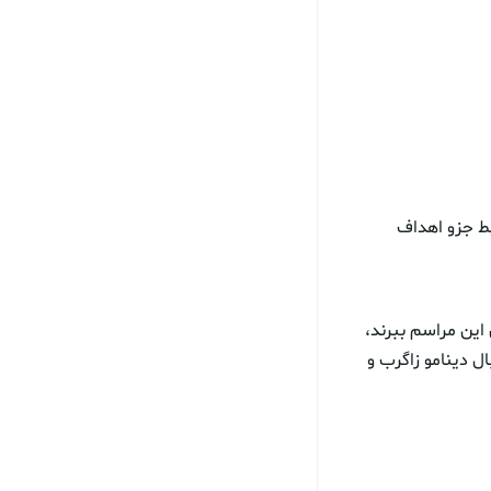
بط جزو اهداف
اين مراسم ببرند،
 دينامو زاگرب و