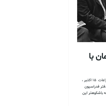
ن با
افتتاحیه هفته علمی، اقتصادي ايران و كرواسي، همزمان با جشنواره بين المللي نوآوري و اختراعات ١٥ اکتبر ،
فتر فدراسيون
ه باشكوهتر اين