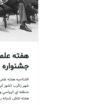
هفته علمی
جشنواره ب
شهر زاگرب كشور كرو
منطقه اي كرواسي و 
هفته تلاش شبانه روز