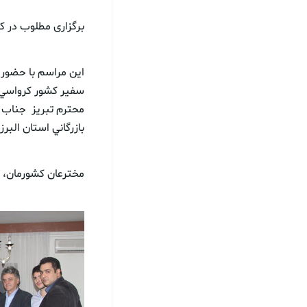
برگزاری مطلوب در ک
اين مراسم با حضور و
سفير كشور كرواسي د
محترم تبريز جناب آ
بازرگاني استان البر
مخترعان كشورمان، و 