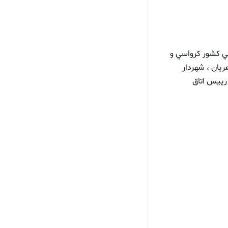
ني كشور كرواسي و
يان ، شهردار
رييس اتاق