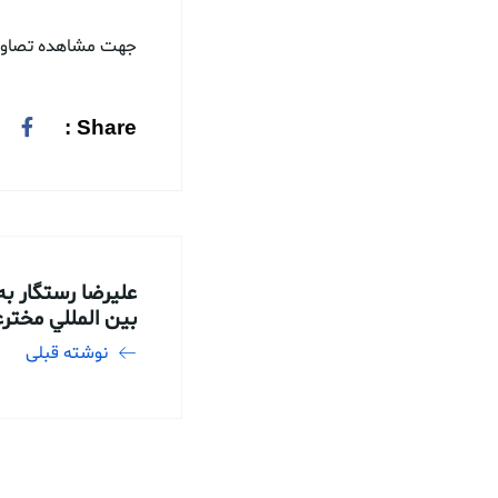
جهت مشاهده تصاوی
Share :
عليرضا رستگار ب
بين المللي مخترعان (IFIA) ان
نوشته قبلی