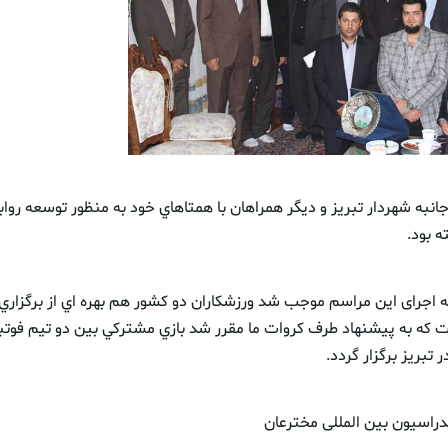
نبه شهردار تبريز و ديگر همراهان با همتاهاي خود به منظور توسعه روا
 بود.
ه اجرای اين مراسم موجب شد ورزشکاران دو کشور هم بهره اي از برگزاري 
که به پيشنهاد طرف كروات ما مقرر شد بازي مشتركي بين دو تيم فوتبال
 تبريز برگزار گردد.
دراسیون بین المللی مخترعان