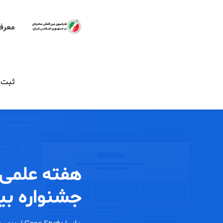
معرف
ثبت ن
هفته علمی، 
جشنواره بين