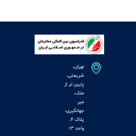
تهران،
شریعتی،
پایین تر از
ملک،
میر
جهانگیری،
پلاک 4،
واحد 13