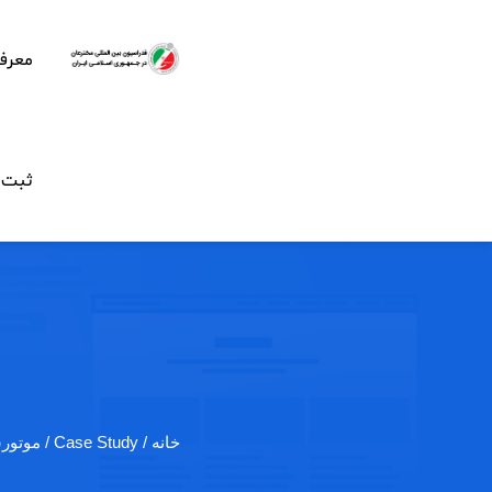
معرف
ثبت ن
خانه
/ Case Study / موتورسیکلت پرنده در…