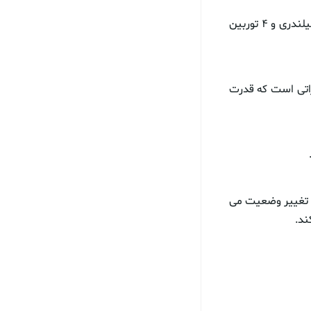
اتصالات روز گذشته در حساب کاربری توئیتر خود نوشت: این موتور سیکلت با موتوری ۸ سیلندری و ۴ توربین
 دارای موتور ۵.۲ لیتری و ۸ سیلندری مازراتی است که قدرت
ز تغییر وضعیت می
ند.