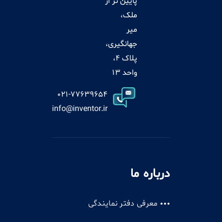
پایین تر از
ملک،
میر
جهانگیری،
پلاک 4،
واحد 13
021-77639654
info@inventor.ir
درباره ما
معرفی دفتر نمایندگی