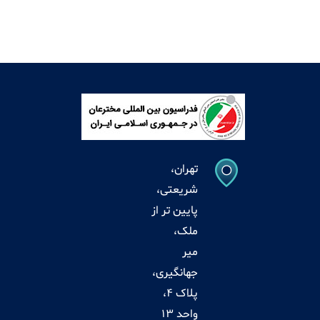
تهران،
شریعتی،
پایین تر از
ملک،
میر
جهانگیری،
پلاک 4،
واحد 13