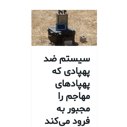
سیستم ضد
پهپادی که
پهپادهای
مهاجم را
مجبور به
فرود می‌کند