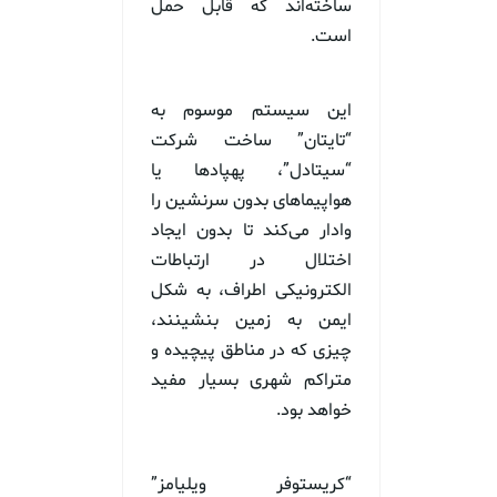
ساخته‌اند که قابل حمل
است.
این سیستم موسوم به
“تایتان” ساخت شرکت
“سیتادل”، پهپادها یا
هواپیماهای بدون سرنشین را
وادار می‌کند تا بدون ایجاد
اختلال در ارتباطات
الکترونیکی اطراف، به شکل
ایمن به زمین بنشینند،
چیزی که در مناطق پیچیده و
متراکم شهری بسیار مفید
خواهد بود.
“کریستوفر ویلیامز”