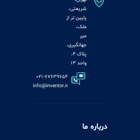
شریعتی،
پایین تر از
ملک،
میر
جهانگیری،
پلاک 4،
واحد 13
021-77639654
info@inventor.ir
درباره ما