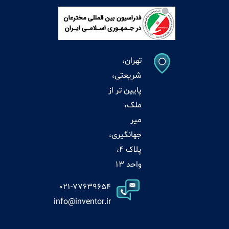
تهران،
شریعتی،
پایین تر از
ملک،
میر
جهانگیری،
پلاک 4،
واحد 13
021-77639654
info@inventor.ir