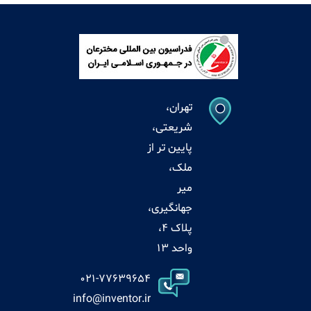
تهران،
شریعتی،
پایین تر از
ملک،
میر
جهانگیری،
پلاک 4،
واحد 13
021-77639654
info@inventor.ir