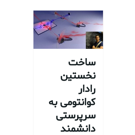
ساخت
نخستین
رادار
کوانتومی به
سرپرستی
دانشمند