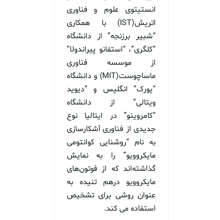
انستیتوی علوم و فناوری
اتریش(IST) با همکاری
“شبیر برزنجه” از دانشگاه
“کلگری”، “استفانو پیراندولا”
از موسسه فناوری
ماساچوست(MIT) و دانشگاه
“یورک” انگلیس و “دیوید
ویتالی” از دانشگاه
“کامروینو” در ایتالیا نوع
جدیدی از فناوری آشکارسازی
به نام “روشنایی کوانتومی
مایکروویو” را به نمایش
گذاشته‌اند که از فوتون‌های
مایکروویو درهم تنیده به
عنوان روشی برای تشخیص
استفاده می کند.