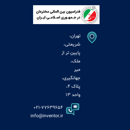
تهران،
شریعتی،
پایین تر از
ملک،
میر
جهانگیری،
پلاک 4،
واحد 13
021-77639654
info@inventor.ir