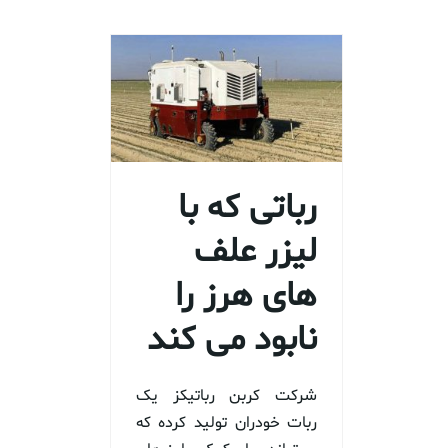
رباتی که با
لیزر علف
های هرز را
نابود می کند
شرکت کربن رباتیکز یک
ربات خودران تولید کرده که