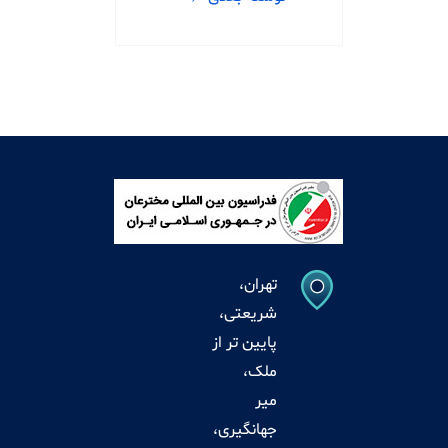
تهران،
شریعتی،
پایین تر از
ملک،
میر
جهانگیری،