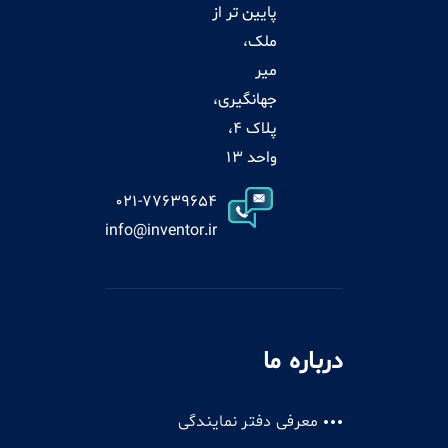
پایین تر از
ملک،
میر
جهانگیری،
پلاک 4،
واحد 13
021-77639654
info@inventor.ir
درباره ما
معرفی دفتر نمایندگی