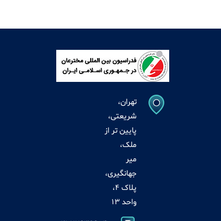
تهران،
شریعتی،
پایین تر از
ملک،
میر
جهانگیری،
پلاک 4،
واحد 13