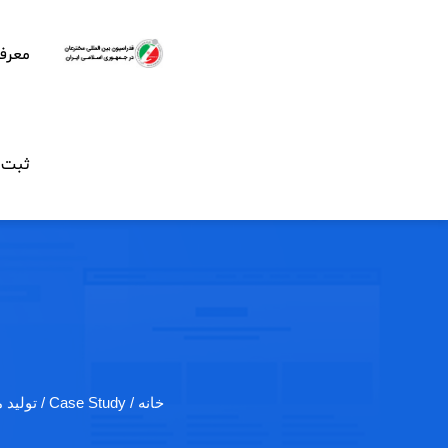
معرف
ثبت ن
خانه
/ Case Study / تولید مواد عایق…