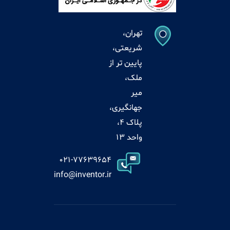
تهران،
شریعتی،
پایین تر از
ملک،
میر
جهانگیری،
پلاک 4،
واحد 13
021-77639654
info@inventor.ir