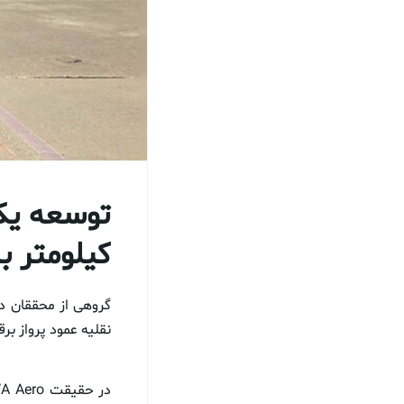
کیلومتر ب
نقلیه عمود پرواز برقی و تک سرنشین (eVTOL) بساز