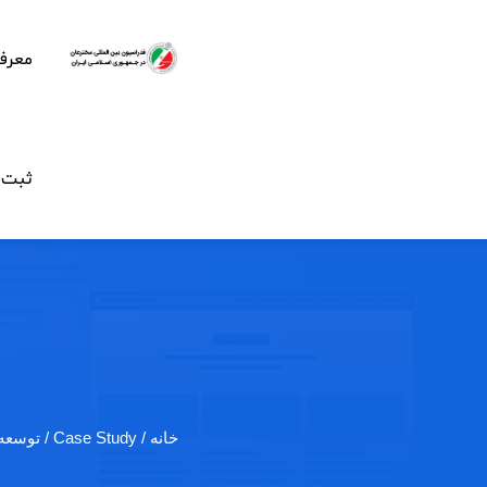
معرف
ثبت ن
خانه
/ Case Study / توسعه عینکی که…