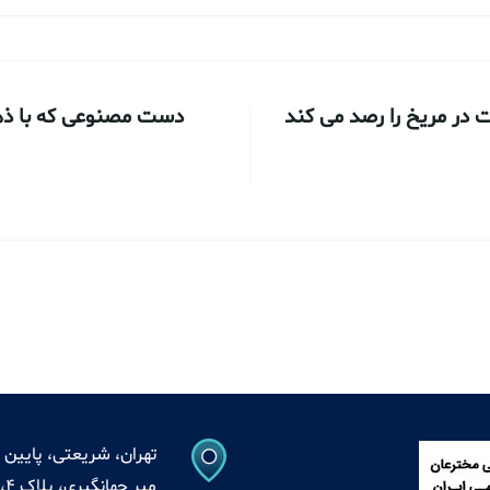
 در مریخ را رصد می کند
دست مصنوعی که با ذهن
تهران، شریعتی، پایین ت
میر جهانگیری، پلاک 4، واحد 13