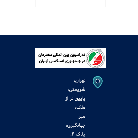
تهران،
شریعتی،
پایین تر از
ملک،
میر
جهانگیری،
پلاک 4،