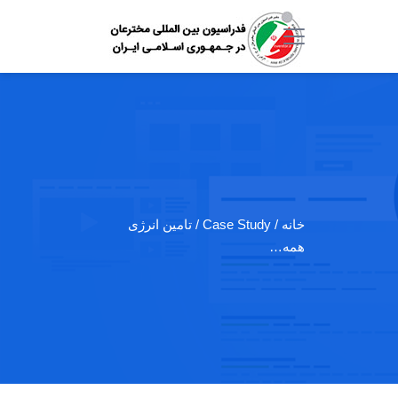
خانه
/ Case Study / تامین انرژی
همه…