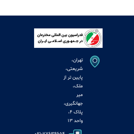
تهران،
شریعتی،
پایین تر از
ملک،
میر
جهانگیری،
پلاک 4،
واحد 13