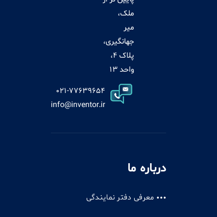
ملک،
میر
جهانگیری،
پلاک 4،
واحد 13
021-77639654
info@inventor.ir
درباره ما
معرفی دفتر نمایندگی