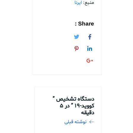
منبع:
ایرنا
Share :
دستگاه تشخیص ”
کووید-۱۹ ” در ۵
دقیقه
نوشته قبلی