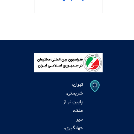
تهران،
شریعتی،
پایین تر از
ملک،
میر
جهانگیری،