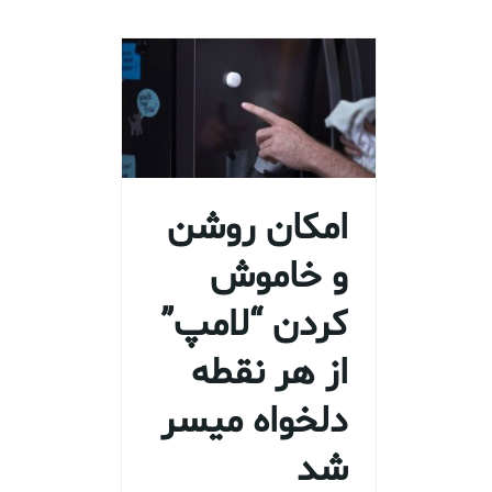
امکان روشن
و خاموش
کردن “لامپ”
از هر نقطه
دلخواه میسر
شد