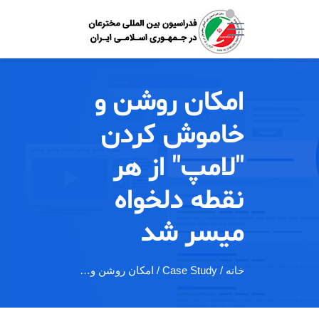
امکان روشن و
خاموش کردن
"لامپ" از هر
نقطه دلخواه
میسر شد
خانه
/ Case Study / امکان روشن و…