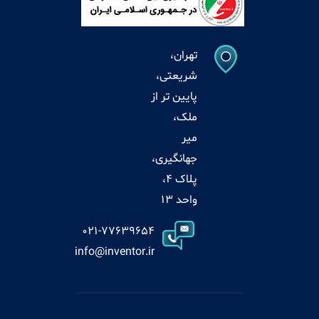
تهران،
شریعتی،
پایین تر از
ملک،
میر
جهانگیری،
پلاک 4،
واحد 13
021-77639654
info@inventor.ir