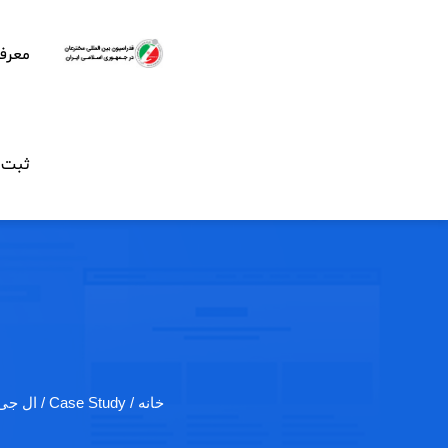
معرف
ثبت ن
خانه
/ Case Study / ال جی تلویزیون…