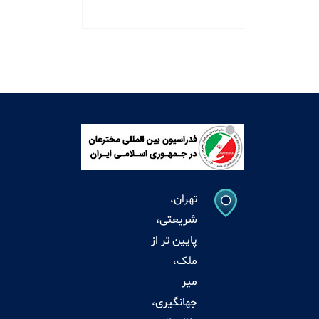
تهران،
شریعتی،
پایین تر از
ملک،
میر
جهانگیری،