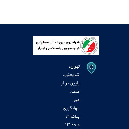
تهران،
شریعتی،
پایین تر از
ملک،
میر
جهانگیری،
پلاک 4،
واحد 13