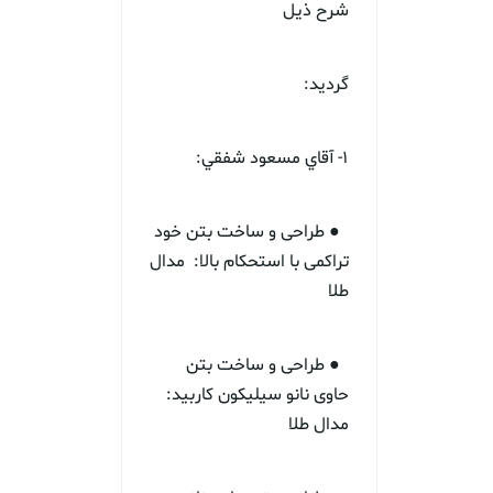
شرح ذيل
گرديد:
1- آقاي مسعود شفقي:
● طراحی و ساخت بتن خود
تراکمی با استحکام بالا: مدال
طلا
● طراحی و ساخت بتن
حاوی نانو سیلیکون کاربید:
مدال طلا