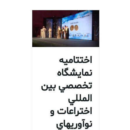
اختتاميه
نمايشگاه
تخصصي بين
المللي
اختراعات و
نوآوريهاي