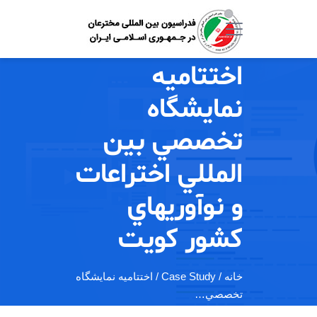
اختتاميه
نمايشگاه
تخصصي بين
المللي اختراعات
و نوآوريهاي
كشور كويت
خانه
/ Case Study / اختتاميه نمايشگاه
تخصصي…