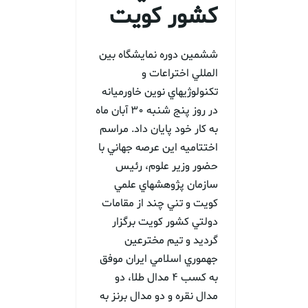
كشور كويت
ششمين دوره نمايشگاه بين
المللي اختراعات و
تكنولوژيهاي نوين خاورميانه
در روز پنج شنبه 30 آبان ماه
به كار خود پايان داد. مراسم
اختتاميه اين عرصه جهاني با
حضور وزير علوم، رئيس
سازمان پژوهشهاي علمي
كويت و تني چند از مقامات
دولتي كشور كويت برگزار
گرديد و تيم مخترعين
جهموري اسلامي ايران موفق
به كسب 4 مدال طلا، دو
مدال نقره و دو مدال برنز به