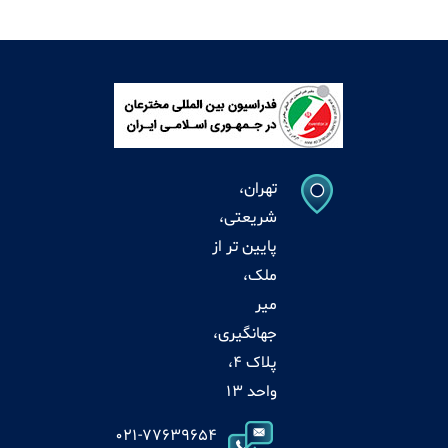
تهران،
شریعتی،
پایین تر از
ملک،
میر
جهانگیری،
پلاک 4،
واحد 13
021-77639654