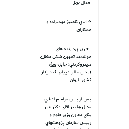
مدال برنز
6- آقاي كامبيز مهديزاده و
همكاران:
● ريز پردازنده هاي
هوشمند تعيين شكل مخازن
هيدروكربني: جايزه ويژه
(مدال طلا و ديپلم افتخار) از
كشور تايوان
پس از پايان مراسم اعطاي
مدال ها نيز اقاي دكتر عمر
بناي معاون وزير علوم و
رييس سازمان پژوهشهاي