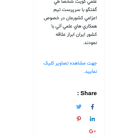
علمي كويت شخصاً طي
گفتگو با سرپرست تيم
اعزامي كشورمان در خصوص
همكاري هاي علمي آتي با
كشور ايران ابراز علاقه
نمودند.
جهت مشاهده تصاویر کلیک
نمایید.
Share :