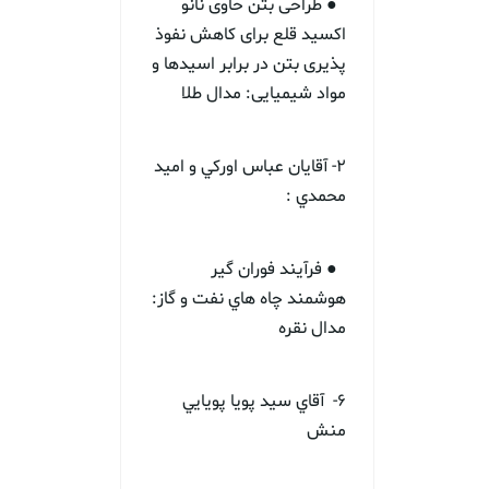
● طراحی بتن حاوی نانو
اکسید قلع برای کاهش نفوذ
پذیری بتن در برابر اسیدها و
مواد شیمیایی: مدال طلا
2- آقايان عباس اوركي و اميد
محمدي :
● فرآيند فوران گير
هوشمند چاه هاي نفت و گاز:
مدال نقره
6- آقاي سيد پويا پويايي
منش