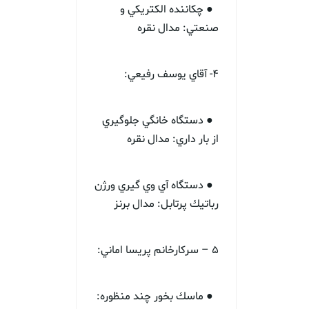
● چكاننده الكتريكي و
صنعتي: مدال نقره
4- آقاي يوسف رفيعي:
● دستگاه خانگي جلوگيري
از بار داري: مدال نقره
● دستگاه آي وي گيري ورژن
رباتيك پرتابل: مدال برنز
5 – سركارخانم پريسا اماني:
● ماسك بخور چند منظوره: