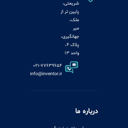
شریعتی،
پایین تر از
ملک،
میر
جهانگیری،
پلاک 4،
واحد 13
021-77639654
info@inventor.ir
درباره ما