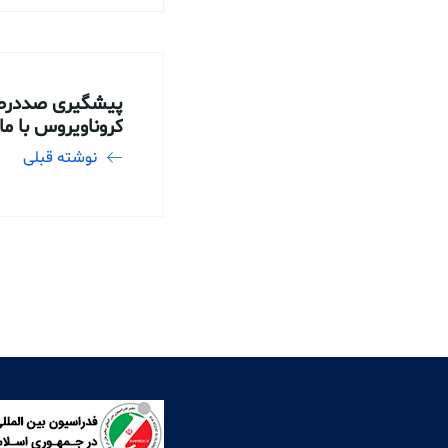
پیشگیری صددرصد
کروناویروس با 
نوشته قبلی