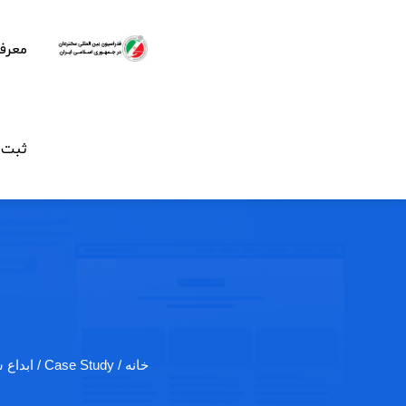
معرف
ثبت ن
خانه
/ Case Study / ابداع شیوه ای…