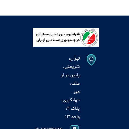
تهران،
شریعتی،
پایین تر از
ملک،
میر
جهانگیری،
پلاک 4،
واحد 13