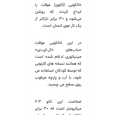
خالکوبی (تاتوی) موقت را
ابداع کردند که روشن
می‌شود و ۳۰ برابر نازکتر از
یک تار موی انسان است.
در این خالکوبی موقت
حباب‌های «ال.ای.دی»
مینیاتوری ادغام شده است
که همانند نسخه های کارتونی
که توسط کودکان استفاده می
شود، با آب و پارچه مرطوب
روی سطح می چسبد.
ضخامت این تاتو ۲.۳
میکرومتر است که ۳۰ برابر