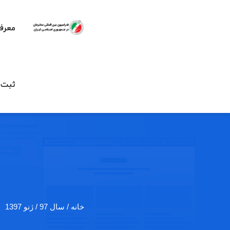
معرف
ثبت ن
خانه
/ سال 97 / ژنو 1397