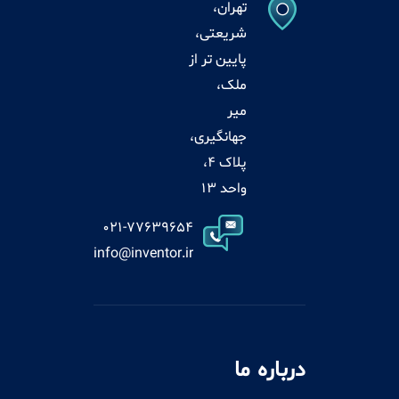
تهران،
شریعتی،
پایین تر از
ملک،
میر
جهانگیری،
پلاک 4،
واحد 13
021-77639654
info@inventor.ir
درباره ما