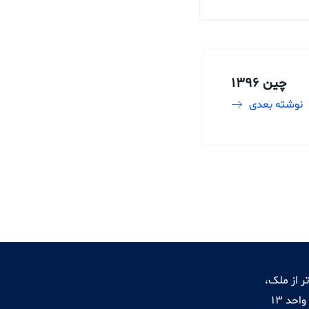
چین 1396
نوشته بعدی
ر از ملک،