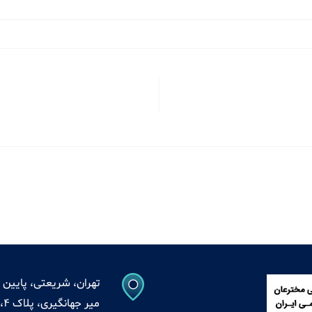
تهران، شریعتی، پایین ت
میر جهانگیری، پلاک 4، واحد 13