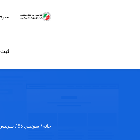
معرف
ثبت ن
خانه
/ سوئیس 95 / سوئیس 1395