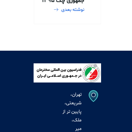
جمهوری چک 1395
نوشته بعدی
تهران،
شریعتی،
پایین تر از
ملک،
میر