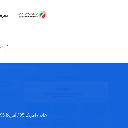
معرف
ثبت ن
خانه
/ آمریکا 95 / آمریکا 1395