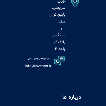
تهران،
شریعتی،
پایین تر از
ملک،
میر
جهانگیری،
پلاک 4،
واحد 13
021-77639654
info@inventor.ir
درباره ما