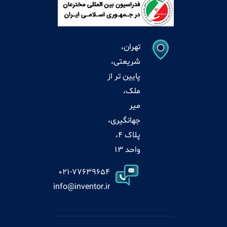
تهران،
شریعتی،
پایین تر از
ملک،
میر
جهانگیری،
پلاک 4،
واحد 13
021-77639654
info@inventor.ir